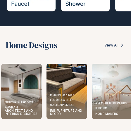
Home Designs
View All
MODERN GREY SOFA
FEATURES A SLEEK
MINIMALIST BEDROOM
A PLAYFUL MODERN KIDS
QUILTED BACKREST
AAVRAN
BEDROOM
ARCHITECTS AND
IRIS FURNITURE AND
INTERIOR DESIGNERS
DECOR
HOME MAKERS