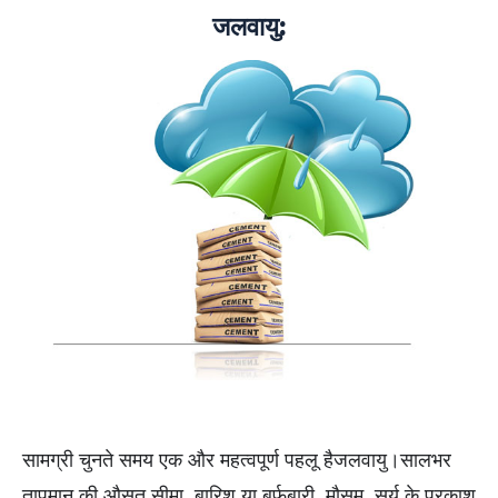
जलवायु:
सामग्री चुनते समय एक और महत्वपूर्ण पहलू हैजलवायु।सालभर
तापमान की औसत सीमा, बारिश या बर्फबारी, मौसम, सूर्य के प्रकाश