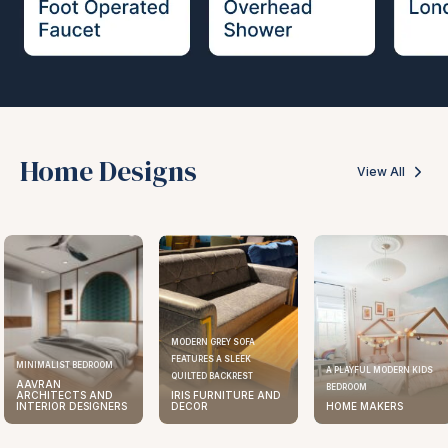
Home Designs
View All
MODERN GREY SOFA
FEATURES A SLEEK
MINIMALIST BEDROOM
A PLAYFUL MODERN KIDS
QUILTED BACKREST
AAVRAN
BEDROOM
ARCHITECTS AND
IRIS FURNITURE AND
INTERIOR DESIGNERS
DECOR
HOME MAKERS